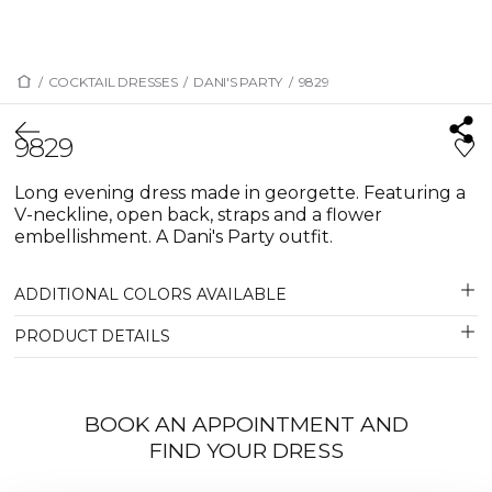
/
COCKTAIL DRESSES
/
DANI'S PARTY
/
9829
9829
Long evening dress made in georgette. Featuring a
V-neckline, open back, straps and a flower
embellishment. A Dani's Party outfit.
ADDITIONAL COLORS AVAILABLE
PRODUCT DETAILS
BOOK AN APPOINTMENT AND
FIND YOUR DRESS