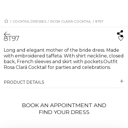
/
COCKTAIL DRESSES
/
ROSA CLARÁ COCKTAIL
/
8T97
8T97
Long and elegant mother of the bride dress. Made
with embroidered taffeta. With shirt neckline, closed
back, French sleeves and skirt with pockets.Outfit
Rosa Clará Cocktail for parties and celebrations.
PRODUCT DETAILS
BOOK AN APPOINTMENT AND
FIND YOUR DRESS