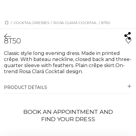
/
COCKTAIL DRESSES
/
ROSA CLARÁ COCKTAIL
/
8T50
8T50
Classic style long evening dress. Made in printed
crêpe. With bateau neckline, closed back and three-
quarter sleeve with feathers. Plain crêpe skirt.On-
trend Rosa Clará Cocktail design.
PRODUCT DETAILS
BOOK AN APPOINTMENT AND
FIND YOUR DRESS