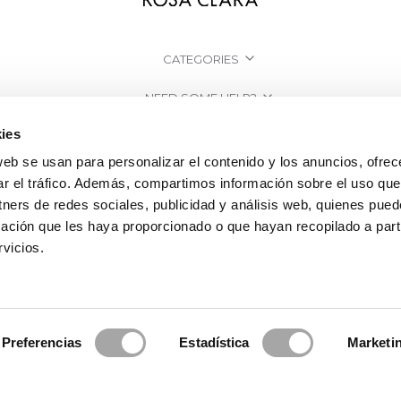
CATEGORIES
NEED SOME HELP?
ies
POINTS OF SALE
web se usan para personalizar el contenido y los anuncios, ofrec
COMPANY
ar el tráfico. Además, compartimos información sobre el uso que
tners de redes sociales, publicidad y análisis web, quienes pue
ación que les haya proporcionado o que hayan recopilado a parti
vicios.
Preferencias
Estadística
Marketi
2026 Rosa Clará | Since 1995
·
Legal information
·
Privacy Policy
·
Cookie Po