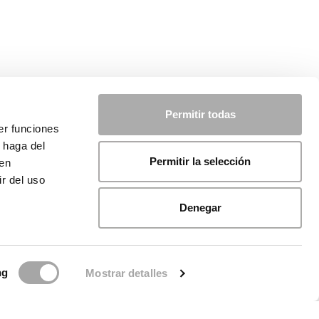
Permitir todas
er funciones
 haga del
Permitir la selección
den
r del uso
Denegar
ng
Mostrar detalles
licy