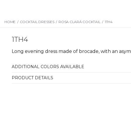
HOME
/
COCKTAIL DRESSES
/
ROSA CLARÁ COCKTAIL
/
1TH4
1TH4
Long evening dress made of brocade, with an asymme
ADDITIONAL COLORS AVAILABLE
PRODUCT DETAILS