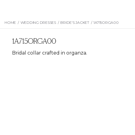
HOME
/
WEDDING DRESSES
/
BRIDE'S JACKET
/
1A715ORGA00
1A715ORGA00
Bridal collar crafted in organza.