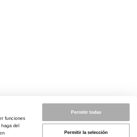
Permitir todas
er funciones
 haga del
Permitir la selección
den