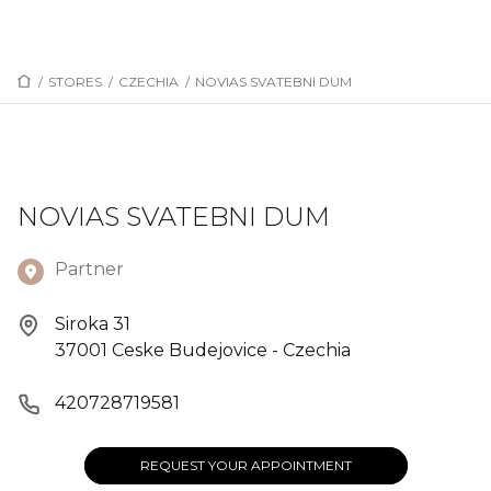
/
STORES
/
CZECHIA
/
NOVIAS SVATEBNI DUM
NOVIAS SVATEBNI DUM
Partner
Siroka 31
37001 Ceske Budejovice - Czechia
420728719581
REQUEST YOUR APPOINTMENT