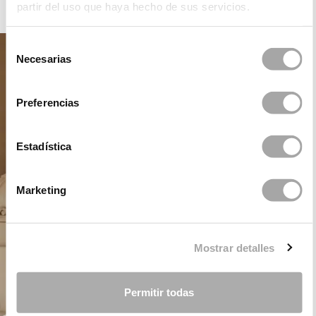
partir del uso que haya hecho de sus servicios.
ROSA CLARÁ
Selección
Necesarias
de
consentimiento
Preferencias
Estadística
Marketing
Mostrar detalles
Permitir todas