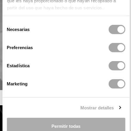
que les haya proporcionado o que hayan recopilado a
partir del uso que haya hecho de sus servicios.
Selección
Necesarias
de
consentimiento
Preferencias
Estadística
Marketing
ROSA CLARÁ SOFT
Mostrar detalles
Permitir todas