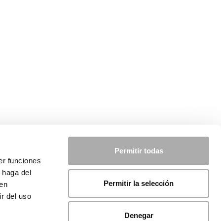
Permitir todas
er funciones
 haga del
Permitir la selección
den
r del uso
Denegar