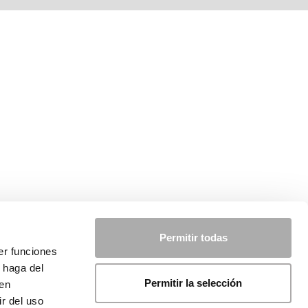
Permitir todas
er funciones
 haga del
Permitir la selección
den
r del uso