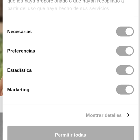
que les haya proporcionado o que hayan recopilado a
partir del uso que haya hecho de sus servicios.
Selección
Necesarias
de
consentimiento
Preferencias
Estadística
Marketing
ROSA CLARÁ BOHEME
Mostrar detalles
Permitir todas