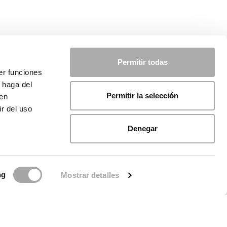
Permitir todas
er funciones
 haga del
Permitir la selección
den
r del uso
Denegar
ng
Mostrar detalles
licy