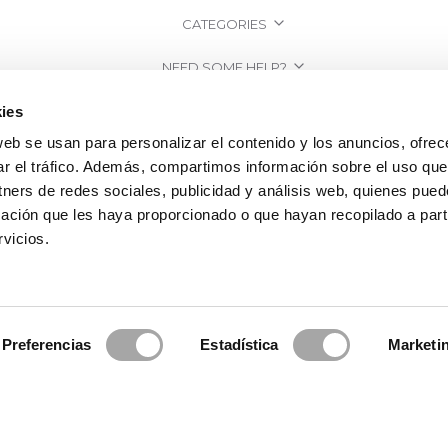
CATEGORIES
NEED SOME HELP?
POINTS OF SALE
ies
web se usan para personalizar el contenido y los anuncios, ofrec
COMPANY
ar el tráfico. Además, compartimos información sobre el uso que
tners de redes sociales, publicidad y análisis web, quienes pue
ación que les haya proporcionado o que hayan recopilado a parti
vicios.
Preferencias
Estadística
Marketi
2026 Rosa Clará | Since 1995
·
Legal information
·
Privacy Policy
·
Cookie Po