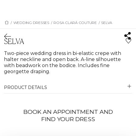
/
WEDDING DRESSES
/
ROSA CLARÁ COUTURE
/
SELVA
SELVA
Two-piece wedding dress in bi-elastic crepe with
halter neckline and open back. A-line silhouette
with beadwork on the bodice. Includes fine
georgette draping.
PRODUCT DETAILS
BOOK AN APPOINTMENT AND
FIND YOUR DRESS