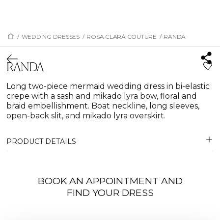
/
WEDDING DRESSES
/
ROSA CLARÁ COUTURE
/
RANDA
RANDA
Long two-piece mermaid wedding dress in bi-elastic
crepe with a sash and mikado lyra bow, floral and
braid embellishment. Boat neckline, long sleeves,
open-back slit, and mikado lyra overskirt.
PRODUCT DETAILS
BOOK AN APPOINTMENT AND
FIND YOUR DRESS