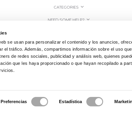
CATEGORIES
NEED SOME HELP?
POINTS OF SALE
ies
web se usan para personalizar el contenido y los anuncios, ofrec
COMPANY
ar el tráfico. Además, compartimos información sobre el uso que
tners de redes sociales, publicidad y análisis web, quienes pue
ación que les haya proporcionado o que hayan recopilado a parti
vicios.
Preferencias
Estadística
Marketi
2026 Rosa Clará | Since 1995
·
Legal information
·
Privacy Policy
·
Cookie Po