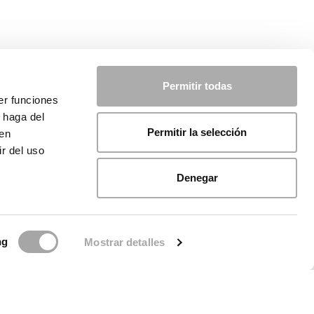
Permitir todas
er funciones
 haga del
Permitir la selección
den
r del uso
Denegar
ng
Mostrar detalles
licy