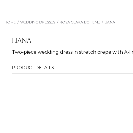
HOME
/
WEDDING DRESSES
/
ROSA CLARÁ BOHEME
/
LIANA
LIANA
Two-piece wedding dress in stretch crepe with A-lin
PRODUCT DETAILS