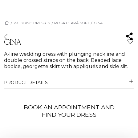
/
WEDDING DRESSES
/
ROSA CLARÁ SOFT
/
GINA
GINA
A-line wedding dress with plunging neckline and
double crossed straps on the back. Beaded lace
bodice, georgette skirt with appliqués and side slit.
PRODUCT DETAILS
BOOK AN APPOINTMENT AND
FIND YOUR DRESS