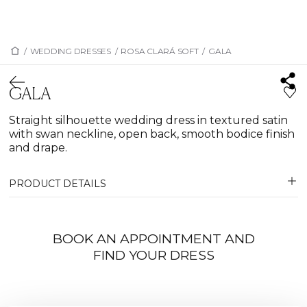
/
WEDDING DRESSES
/
ROSA CLARÁ SOFT
/
GALA
GALA
Straight silhouette wedding dress in textured satin
with swan neckline, open back, smooth bodice finish
and drape.
PRODUCT DETAILS
BOOK AN APPOINTMENT AND
FIND YOUR DRESS