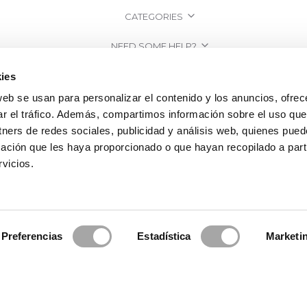
CATEGORIES
NEED SOME HELP?
POINTS OF SALE
ies
web se usan para personalizar el contenido y los anuncios, ofrec
COMPANY
ar el tráfico. Además, compartimos información sobre el uso que
tners de redes sociales, publicidad y análisis web, quienes pue
ación que les haya proporcionado o que hayan recopilado a parti
vicios.
Preferencias
Estadística
Marketi
2026 Rosa Clará | Since 1995
·
Legal information
·
Privacy Policy
·
Cookie Po