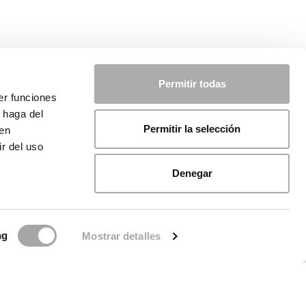
Permitir todas
er funciones
 haga del
Permitir la selección
den
r del uso
Denegar
ng
Mostrar detalles
licy