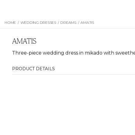
HOME
/
WEDDING DRESSES
/
DREAMS
/
AMATIS
AMATIS
Three-piece wedding dress in mikado with sweethea
PRODUCT DETAILS