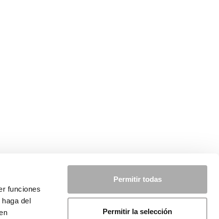
Permitir todas
er funciones
 haga del
Permitir la selección
den