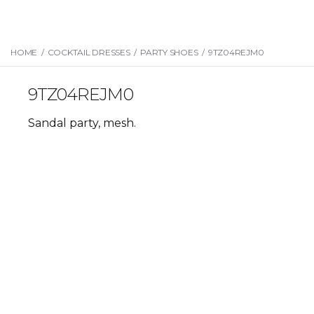
HOME
/
COCKTAIL DRESSES
/
PARTY SHOES
/
9TZ04REJM0
9TZ04REJM0
Sandal party, mesh.