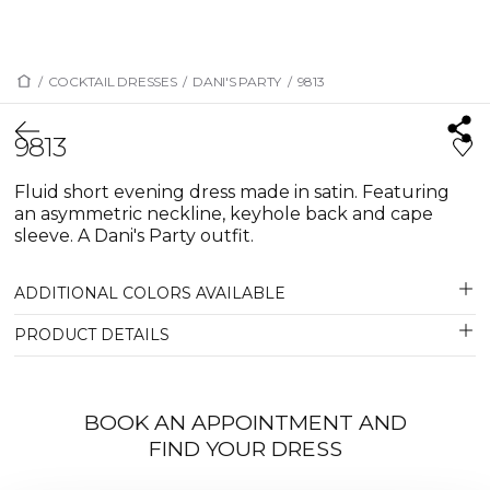
/
COCKTAIL DRESSES
/
DANI'S PARTY
/
9813
9813
Fluid short evening dress made in satin. Featuring
an asymmetric neckline, keyhole back and cape
sleeve. A Dani's Party outfit.
ADDITIONAL COLORS AVAILABLE
PRODUCT DETAILS
BOOK AN APPOINTMENT AND
FIND YOUR DRESS