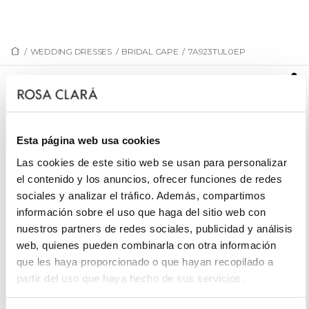
/
WEDDING DRESSES
/
BRIDAL CAPE
/
7A923TUL0EP
7A923TUL0EP
Bridal cape-veil, made of tulle, lace and beadwork.
Rosa Clará outfit.
Esta página web usa cookies
Las cookies de este sitio web se usan para personalizar
el contenido y los anuncios, ofrecer funciones de redes
sociales y analizar el tráfico. Además, compartimos
REQUEST AN APPOINTMENT
información sobre el uso que haga del sitio web con
nuestros partners de redes sociales, publicidad y análisis
web, quienes pueden combinarla con otra información
que les haya proporcionado o que hayan recopilado a
partir del uso que haya hecho de sus servicios.