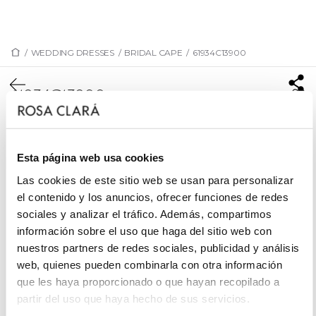
/
WEDDING DRESSES
/
BRIDAL CAPE
/
61934C13900
61934C13900
Modern bridal cape with buttoned front and
translucent insertion lace; round neckline, opening
on the back, and short sleeves. Rosa Clará Couture
Esta página web usa cookies
outfit in crepe fabric.
Las cookies de este sitio web se usan para personalizar
el contenido y los anuncios, ofrecer funciones de redes
sociales y analizar el tráfico. Además, compartimos
información sobre el uso que haga del sitio web con
REQUEST AN APPOINTMENT
nuestros partners de redes sociales, publicidad y análisis
web, quienes pueden combinarla con otra información
que les haya proporcionado o que hayan recopilado a
partir del uso que haya hecho de sus servicios.