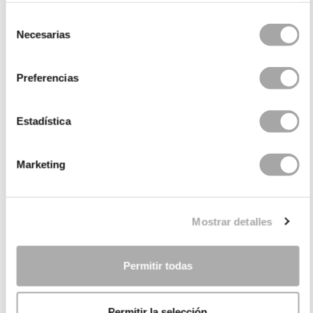
Selección
Necesarias
de
consentimiento
Preferencias
Estadística
Marketing
CATEGORIES
NEED SOME HELP?
Mostrar detalles
POINTS OF SALE
Permitir todas
COMPANY
Permitir la selección