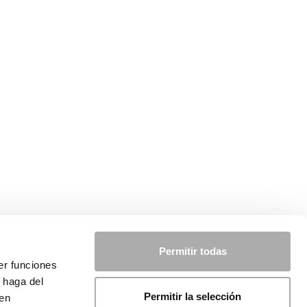
Permitir todas
er funciones
 haga del
Permitir la selección
den