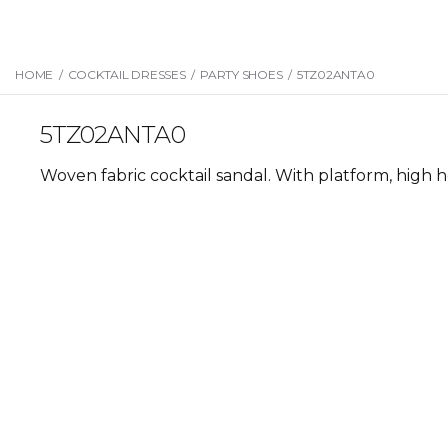
HOME
/
COCKTAIL DRESSES
/
PARTY SHOES
/
5TZ02ANTA0
5TZ02ANTA0
Woven fabric cocktail sandal. With platform, high 