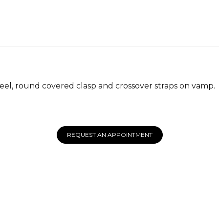
heel, round covered clasp and crossover straps on vamp.
REQUEST AN APPOINTMENT