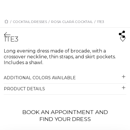
/
COCKTAIL DRESSES
/
ROSA CLARÁ COCKTAIL
/
1TE3
1TE3
Long evening dress made of brocade, with a
crossover neckline, thin straps, and skirt pockets.
Includes a shawl.
ADDITIONAL COLORS AVAILABLE
PRODUCT DETAILS
BOOK AN APPOINTMENT AND
FIND YOUR DRESS