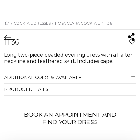
/
COCKTAIL DRESSES
/
ROSA CLARÁ COCKTAIL
/
1T36
1T36
Long two-piece beaded evening dress with a halter
neckline and feathered skirt. Includes cape.
ADDITIONAL COLORS AVAILABLE
PRODUCT DETAILS
BOOK AN APPOINTMENT AND
FIND YOUR DRESS